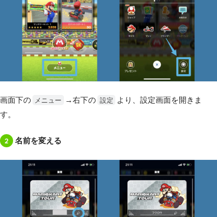
画面下の
→右下の
より、設定画面を開きま
メニュー
設定
す。
2
名前を変える