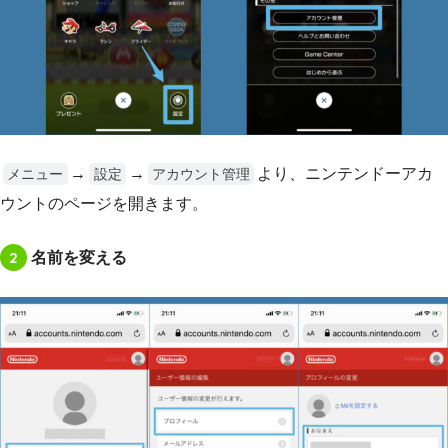
→
→
より、ニンテンドーアカ
メニュー
設定
アカウント管理
ウントのページを開きます。
2
名前を変える