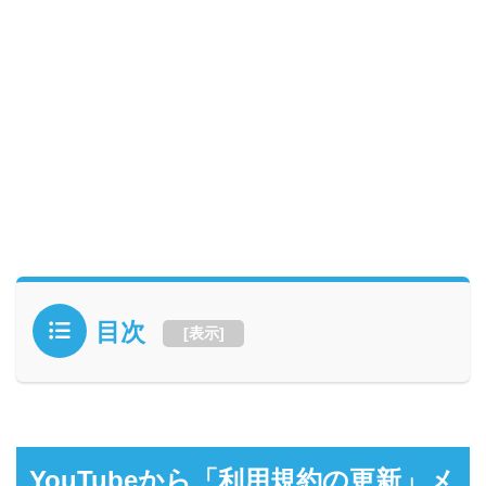
目次
[
表示
]
YouTubeから「利用規約の更新」メ