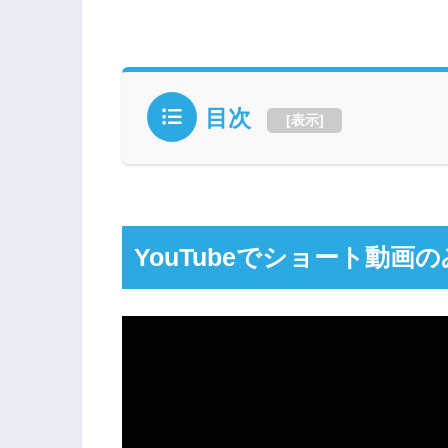
目次
[
表示
]
YouTubeでショート動画