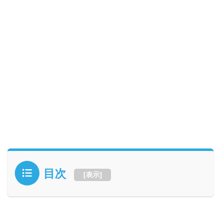
目次
[
表示
]