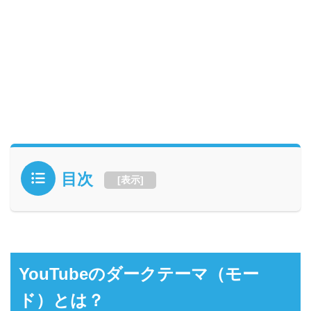
目次
[
表示
]
YouTubeのダークテーマ（モー
ド）とは？