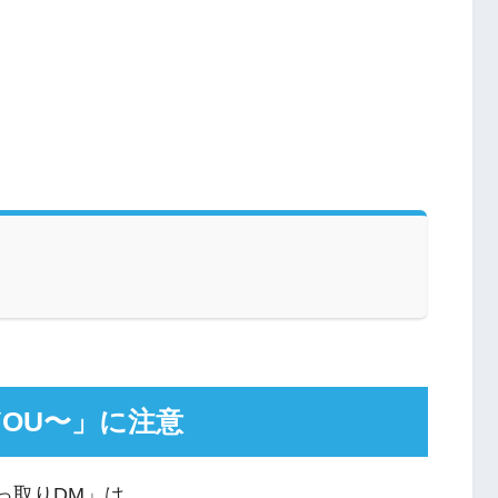
 YOU〜」に注意
っ取りDM」は